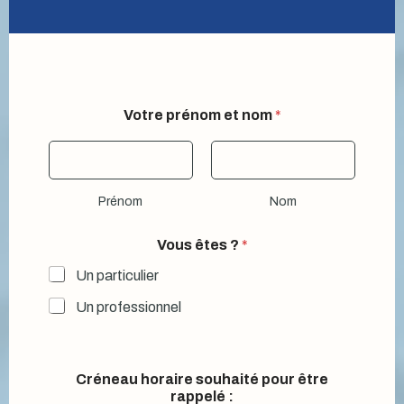
e
Votre prénom et nom
*
t
ê
t
r
e
Prénom
Nom
V
o
t
Vous êtes ?
*
r
e
Un particulier
Un professionnel
Créneau horaire souhaité pour être
rappelé :