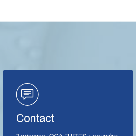
Contact
3 agences LOCA FUITES, un numéro