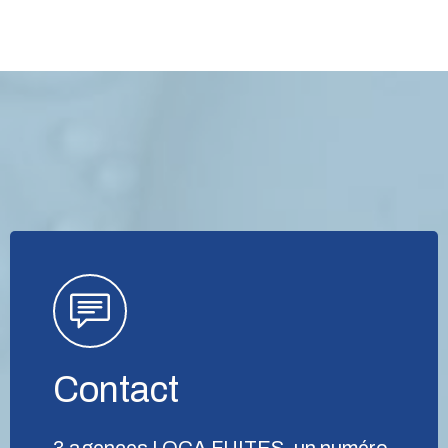
Contact
3 agences LOCA FUITES, un numéro