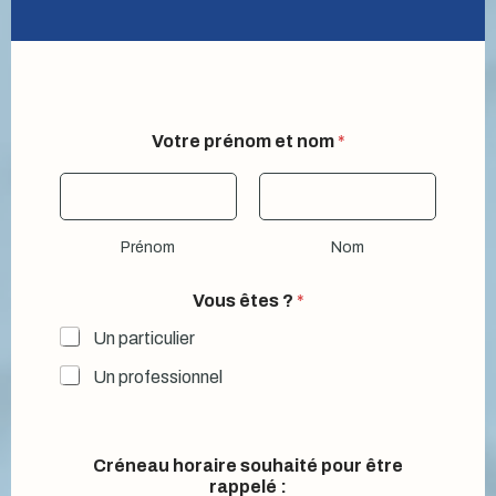
Votre prénom et nom
*
Prénom
Nom
ê
Vous êtes ?
*
t
r
Un particulier
e
Q
Un professionnel
u
e
l
l
Créneau horaire souhaité pour être
e
rappelé :
p