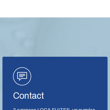
Contact
3 agences LOCA FUITES, un numéro