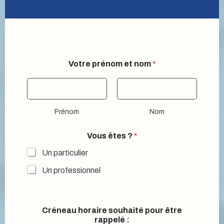
Votre prénom et nom
*
Prénom
Nom
n
Vous êtes ?
*
o
m
Un particulier
t
é
Un professionnel
l
é
p
h
Créneau horaire souhaité pour être
o
rappelé :
n