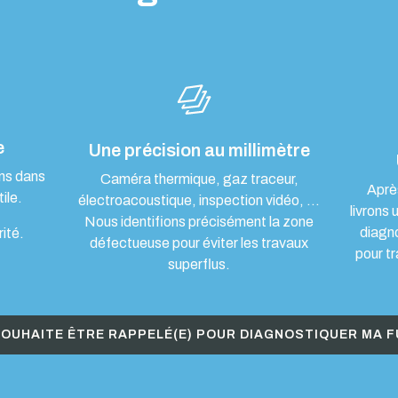
e
Une précision au millimètre
ons dans
Caméra thermique, gaz traceur,
Aprè
ile.
électroacoustique, inspection vidéo, …
livrons 
Nous identifions précisément la zone
diagn
rité.
défectueuse pour éviter les travaux
pour tr
superflus.
SOUHAITE ÊTRE RAPPELÉ(E) POUR DIAGNOSTIQUER MA F