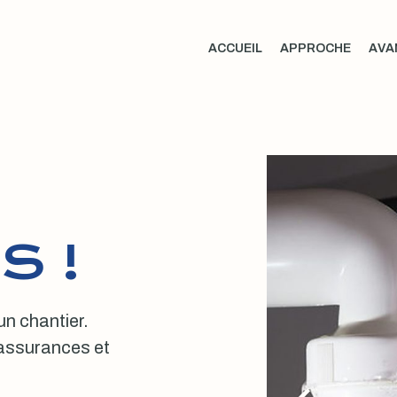
ACCUEIL
APPROCHE
AVA
S !
 un chantier.
, assurances et