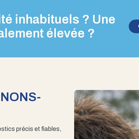
té inhabituels ? Une
alement élevée ?
ENONS-
stics précis et fiables,