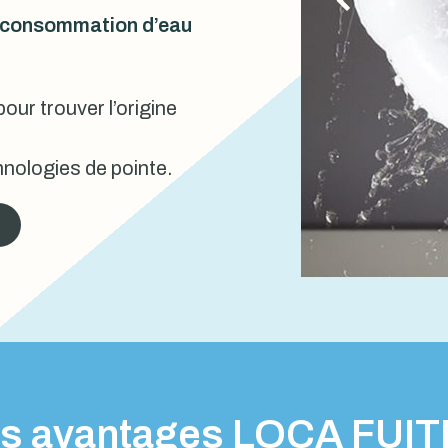
urconsommation d’eau
our trouver l’origine
nologies de pointe.
s avantages LOCA FUI