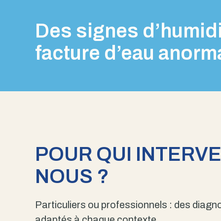
Des signes d’humidi
facture d’eau anorm
POUR QUI INTERV
NOUS ?
Particuliers ou professionnels : des diagno
adaptés à chaque contexte.