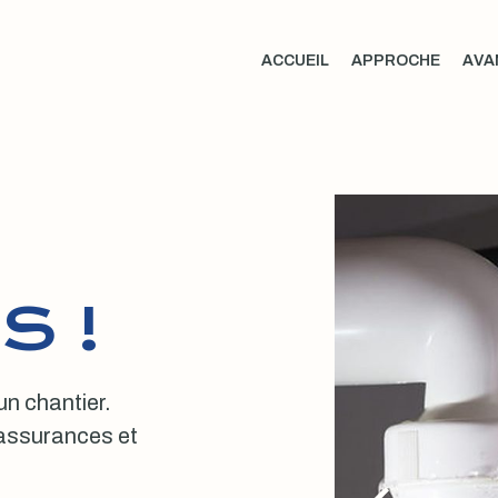
ACCUEIL
APPROCHE
AVA
S !
 un chantier.
, assurances et