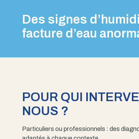
Des signes d’humidi
facture d’eau anorm
POUR QUI INTERV
NOUS ?
Particuliers ou professionnels : des diagno
adaptés à chaque contexte.