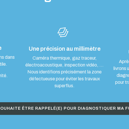
e
Une précision au millimètre
ons dans
Caméra thermique, gaz traceur,
Aprè
ile.
électroacoustique, inspection vidéo, …
livrons 
Nous identifions précisément la zone
diagn
rité.
défectueuse pour éviter les travaux
pour tr
superflus.
SOUHAITE ÊTRE RAPPELÉ(E) POUR DIAGNOSTIQUER MA F