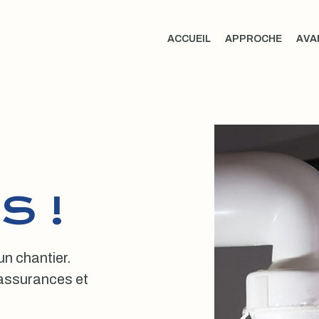
ACCUEIL
APPROCHE
AVA
S !
 un chantier.
, assurances et