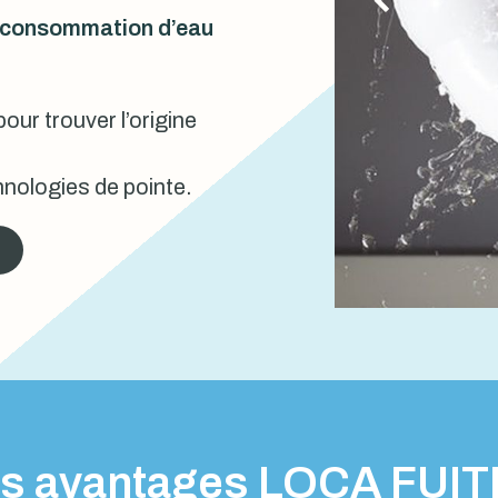
urconsommation d’eau
our trouver l’origine
nologies de pointe.
s avantages LOCA FUI