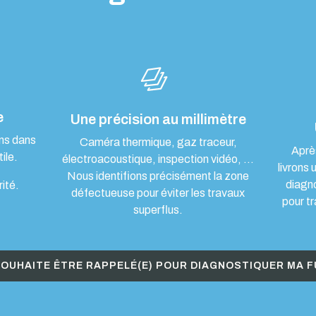
e
Une précision au millimètre
ons dans
Caméra thermique, gaz traceur,
Aprè
ile.
électroacoustique, inspection vidéo, …
livrons 
Nous identifions précisément la zone
diagn
rité.
défectueuse pour éviter les travaux
pour tr
superflus.
SOUHAITE ÊTRE RAPPELÉ(E) POUR DIAGNOSTIQUER MA F