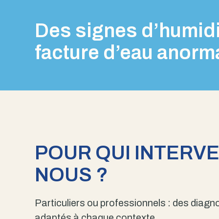
Des signes d’humidi
facture d’eau anorm
POUR QUI INTERV
NOUS ?
Particuliers ou professionnels : des diagno
adaptés à chaque contexte.