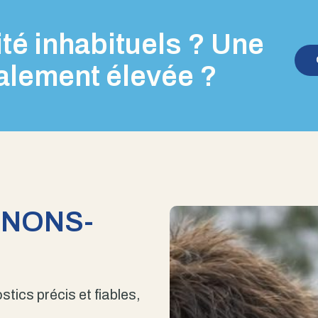
té inhabituels ? Une
alement élevée ?
ENONS-
stics précis et fiables,