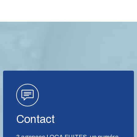
Contact
3 agences LOCA FUITES, un numéro