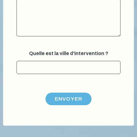
l
Quelle est la ville d'intervention ?
a
t
é
l
é
p
h
o
ENVOYER
n
e
V
o
u
s