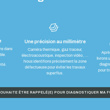
e
Une précision au millimètre
ons dans
Caméra thermique, gaz traceur,
Aprè
ile.
électroacoustique, inspection vidéo, …
livrons 
Nous identifions précisément la zone
diagn
rité.
défectueuse pour éviter les travaux
pour tr
superflus.
SOUHAITE ÊTRE RAPPELÉ(E) POUR DIAGNOSTIQUER MA F