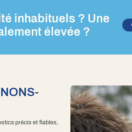
té inhabituels ? Une
alement élevée ?
ENONS-
stics précis et fiables,