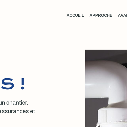
ACCUEIL
APPROCHE
AVA
S !
 un chantier.
, assurances et