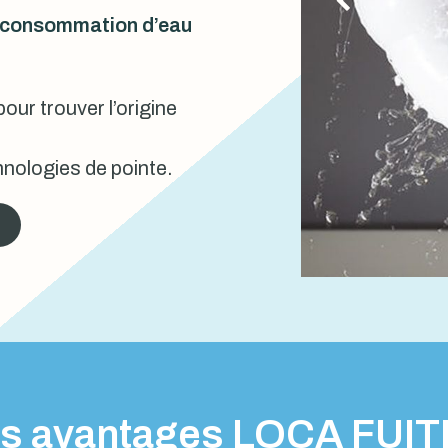
urconsommation d’eau
our trouver l’origine
nologies de pointe.
s avantages LOCA FUI