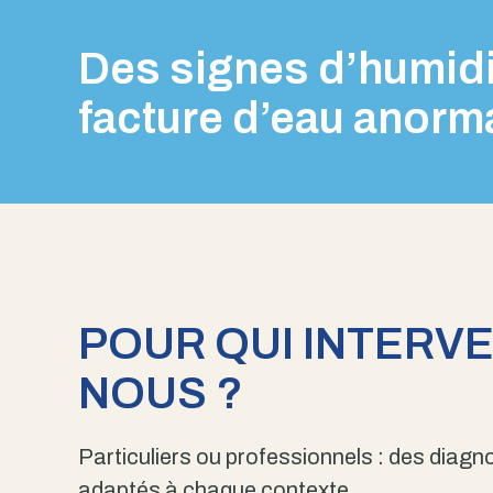
Des signes d’humidi
facture d’eau anorm
POUR QUI INTERV
NOUS ?
Particuliers ou professionnels : des diagno
adaptés à chaque contexte.