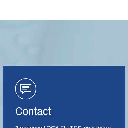
Contact
3 agences LOCA FUITES, un numéro