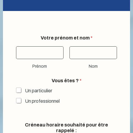
Votre prénom et nom
*
Prénom
Nom
V
Vous êtes ?
*
o
t
Un particulier
r
e
Un professionnel
*
V
o
t
Créneau horaire souhaité pour être
r
rappelé :
e