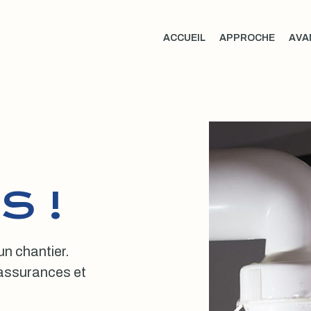
ACCUEIL
APPROCHE
AVA
S !
 un chantier.
, assurances et