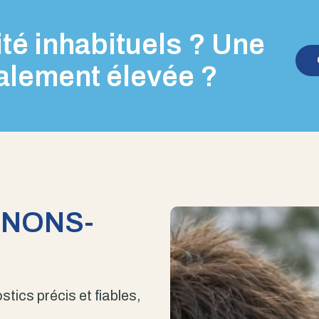
té inhabituels ? Une
alement élevée ?
ENONS-
stics précis et fiables,