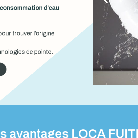
urconsommation d’eau
our trouver l’origine
nologies de pointe.
s avantages LOCA FUI