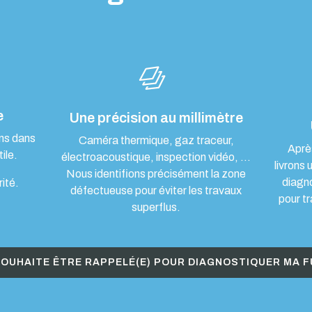
e
Une précision au millimètre
ons dans
Caméra thermique, gaz traceur,
Aprè
ile.
électroacoustique, inspection vidéo, …
livrons 
Nous identifions précisément la zone
diagn
rité.
défectueuse pour éviter les travaux
pour tr
superflus.
SOUHAITE ÊTRE RAPPELÉ(E) POUR DIAGNOSTIQUER MA F