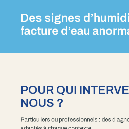
Des signes d’humidi
facture d’eau anorm
POUR QUI INTERV
NOUS ?
Particuliers ou professionnels : des diagno
adaptés à chaque contexte.