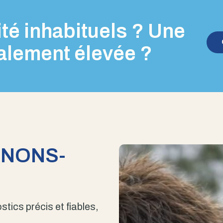
té inhabituels ? Une
alement élevée ?
ENONS-
stics précis et fiables,