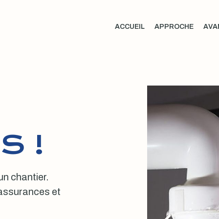
ACCUEIL
APPROCHE
AVA
S !
 un chantier.
, assurances et