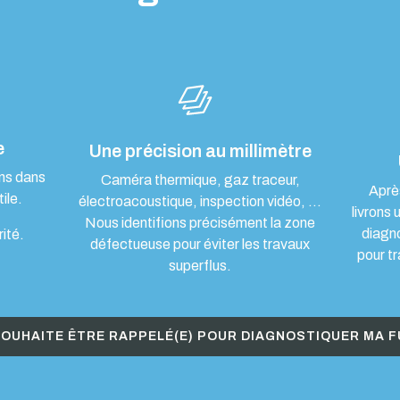
e
Une précision au millimètre
ons dans
Caméra thermique, gaz traceur,
Aprè
ile.
électroacoustique, inspection vidéo, …
livrons 
Nous identifions précisément la zone
diagn
rité.
défectueuse pour éviter les travaux
pour tr
superflus.
SOUHAITE ÊTRE RAPPELÉ(E) POUR DIAGNOSTIQUER MA F