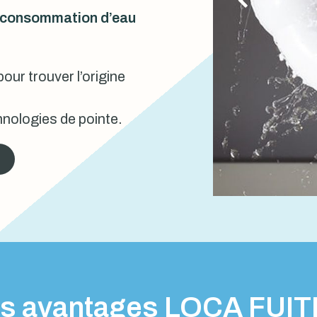
urconsommation d’eau
our trouver l’origine
nologies de pointe.
s avantages LOCA FUI