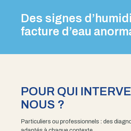
Des signes d’humidi
facture d’eau anorm
POUR QUI INTERV
NOUS ?
Particuliers ou professionnels : des diagno
adaptés à chaque contexte.