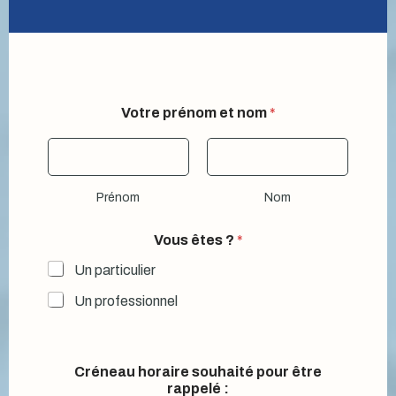
Votre prénom et nom
*
Prénom
Nom
V
Vous êtes ?
*
o
t
Un particulier
r
e
Un professionnel
p
r
é
n
Créneau horaire souhaité pour être
o
rappelé :
m