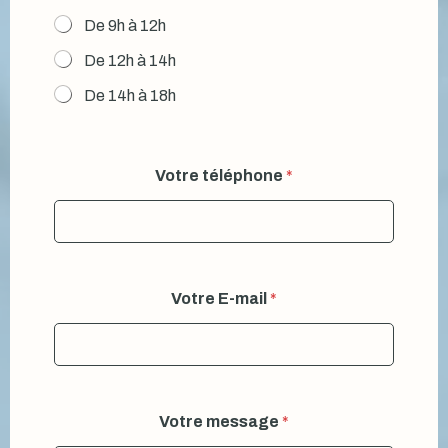
ê
De 9h à 12h
t
r
De 12h à 14h
e
De 14h à 18h
Votre téléphone
*
Votre E-mail
*
Votre message
*