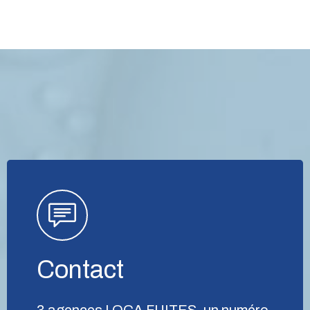
Contact
3 agences LOCA FUITES, un numéro