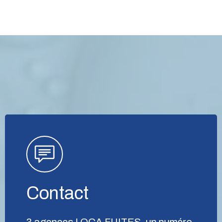
Contact
3 agences LOCA FUITES, un numéro