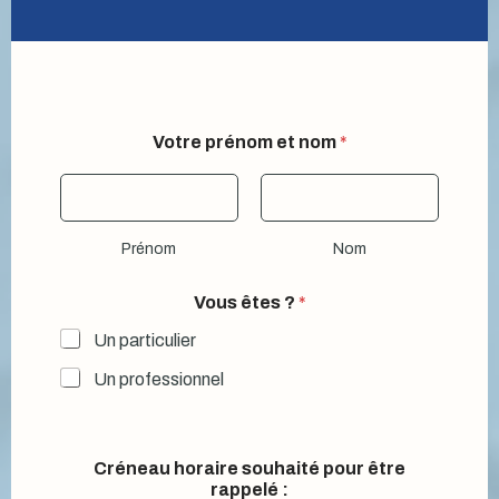
Votre prénom et nom
*
Prénom
Nom
p
Vous êtes ?
*
o
u
Un particulier
r
?
Un professionnel
*
Créneau horaire souhaité pour être
rappelé :