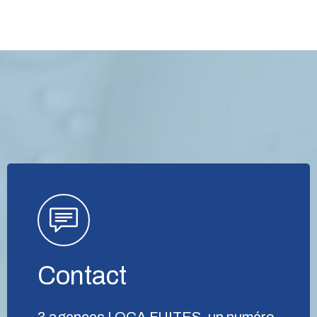
Contact
3 agences LOCA FUITES, un numéro