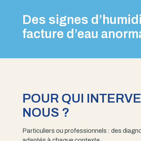
Des signes d’humidi
facture d’eau anorm
POUR QUI INTERV
NOUS ?
Particuliers ou professionnels : des diagno
adaptés à chaque contexte.