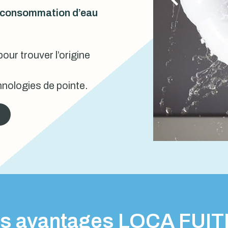
urconsommation d’eau
our trouver l’origine
nologies de pointe.
s avantages LOCA FUI