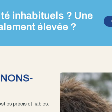
té inhabituels ? Une
alement élevée ?
ENONS-
stics précis et fiables,