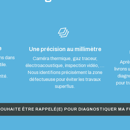
e
Une précision au millimètre
ons dans
Caméra thermique, gaz traceur,
Aprè
ile.
électroacoustique, inspection vidéo, …
livrons 
Nous identifions précisément la zone
diagn
rité.
défectueuse pour éviter les travaux
pour tr
superflus.
SOUHAITE ÊTRE RAPPELÉ(E) POUR DIAGNOSTIQUER MA F