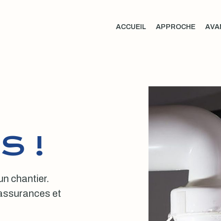
ACCUEIL
APPROCHE
AVA
S !
 un chantier.
, assurances et