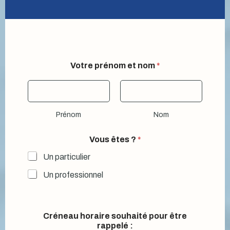
?
Votre prénom et nom
*
ê
t
r
e
s
Prénom
Nom
o
u
h
Vous êtes ?
*
a
i
Un particulier
t
Un professionnel
é
Créneau horaire souhaité pour être
rappelé :