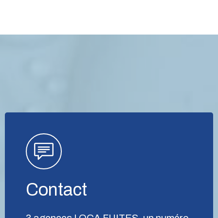
Contact
3 agences LOCA FUITES, un numéro