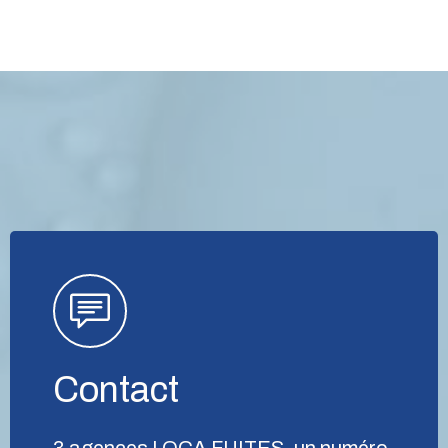
Contact
3 agences LOCA FUITES, un numéro