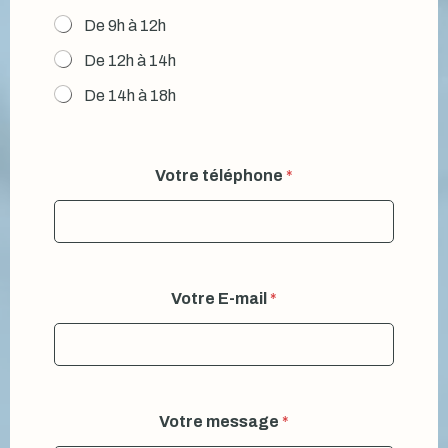
De 9h à 12h
De 12h à 14h
De 14h à 18h
Votre téléphone
*
Votre E-mail
*
h
Votre message
*
o
r