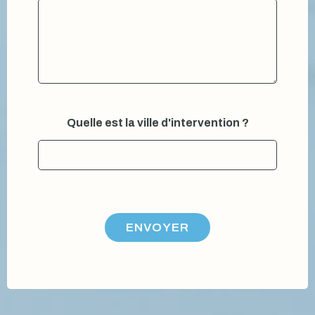
a
i
r
e
m
e
s
s
a
Quelle est la ville d'intervention ?
g
e
*
ENVOYER