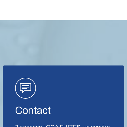
Contact
3 agences LOCA FUITES, un numéro