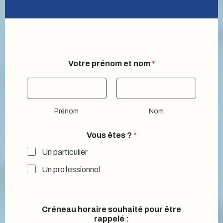
Votre prénom et nom
*
Prénom
Nom
Vous êtes ?
*
Un particulier
Un professionnel
V
Créneau horaire souhaité pour être
o
rappelé :
u