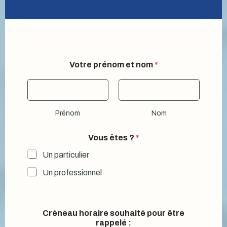
r
Votre prénom et nom
*
a
p
p
e
l
Prénom
Nom
é
h
o
Vous êtes ?
*
r
a
Un particulier
i
Un professionnel
r
e
l
a
Créneau horaire souhaité pour être
rappelé :