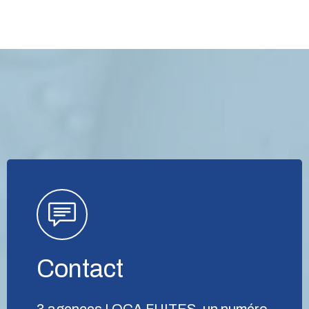
Contact
3 agences LOCA FUITES, un numéro