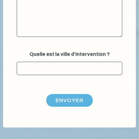
V
Quelle est la ville d'intervention ?
o
u
s
ê
t
e
s
Q
ENVOYER
u
e
l
l
e