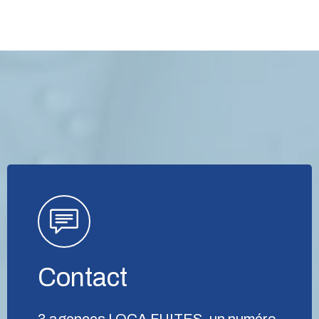
Contact
3 agences LOCA FUITES, un numéro