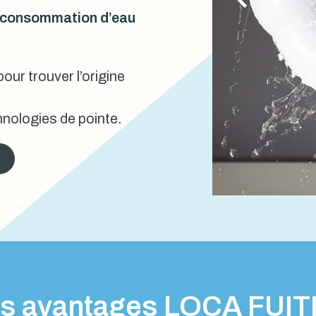
urconsommation d’eau
our trouver l’origine
nologies de pointe.
s avantages LOCA FUI