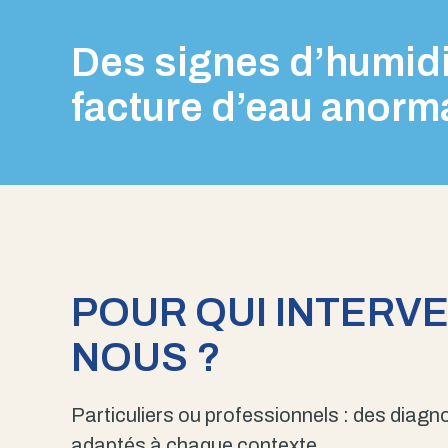
Des signes d’humidi
facture d’eau anorm
POUR QUI INTERV
NOUS ?
Particuliers ou professionnels : des diagno
adaptés à chaque contexte.