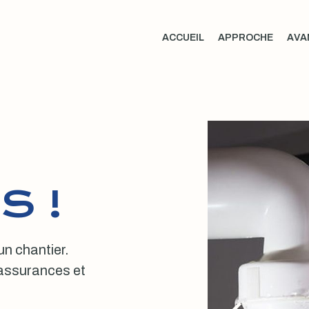
ACCUEIL
APPROCHE
AVA
S !
 un chantier.
, assurances et