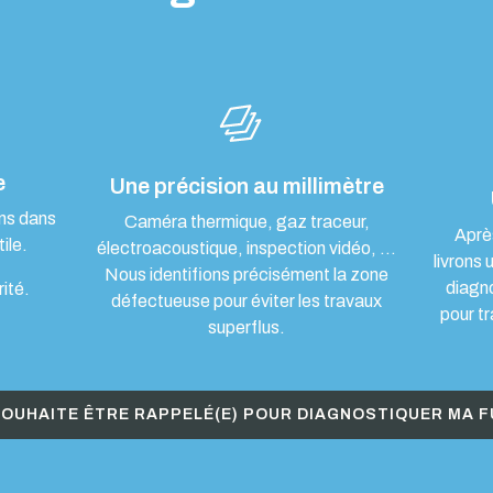
e
Une précision au millimètre
ons dans
Caméra thermique, gaz traceur,
Aprè
ile.
électroacoustique, inspection vidéo, …
livrons 
Nous identifions précisément la zone
diagn
rité.
défectueuse pour éviter les travaux
pour tr
superflus.
SOUHAITE ÊTRE RAPPELÉ(E) POUR DIAGNOSTIQUER MA F