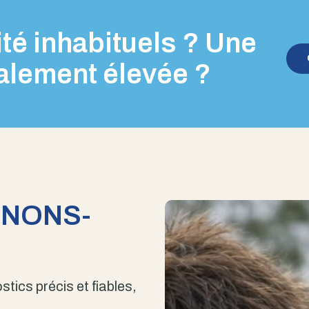
té inhabituels ? Une
alement élevée ?
ENONS-
stics précis et fiables,