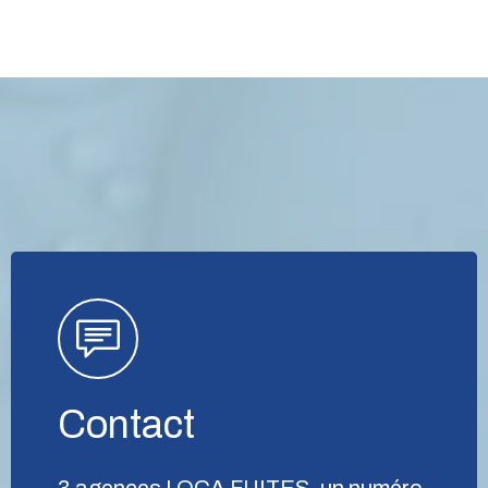
Contact
3 agences LOCA FUITES, un numéro