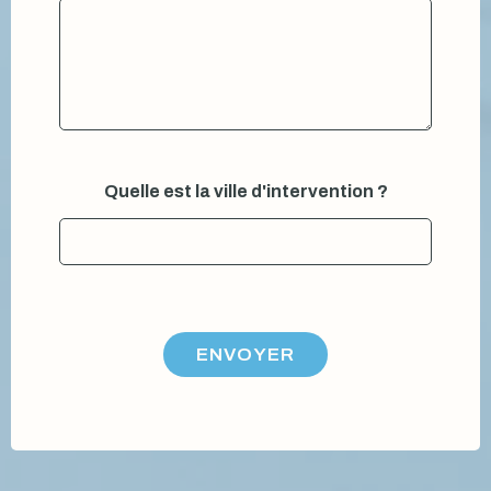
é
n
e
a
u
r
a
p
p
Quelle est la ville d'intervention ?
e
l
é
ENVOYER