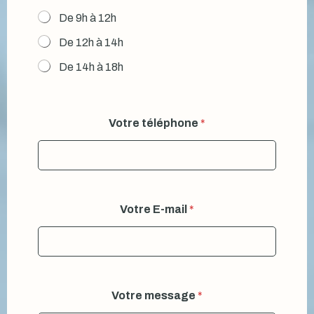
De 9h à 12h
De 12h à 14h
De 14h à 18h
Votre téléphone
*
Votre E-mail
*
?
Votre message
*
C
r