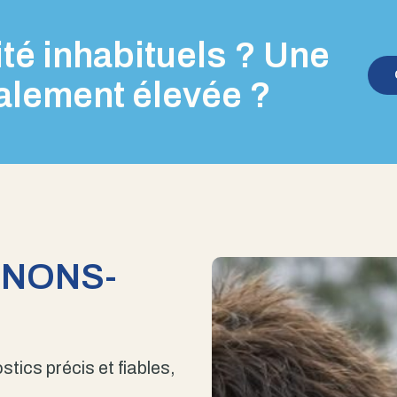
té inhabituels ? Une
alement élevée ?
ENONS-
stics précis et fiables,