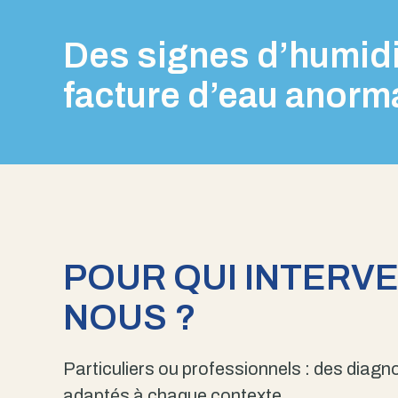
Des signes d’humidi
facture d’eau anorm
POUR QUI INTERV
NOUS ?
Particuliers ou professionnels : des diagno
adaptés à chaque contexte.