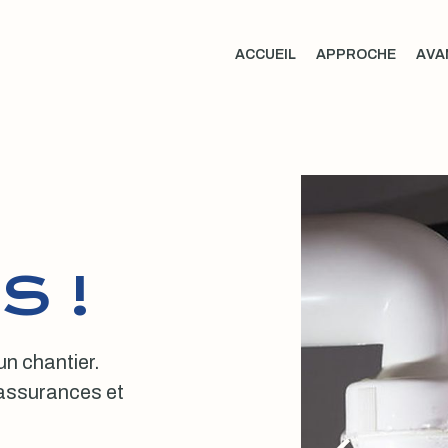
ACCUEIL
APPROCHE
AVA
S !
 un chantier.
, assurances et