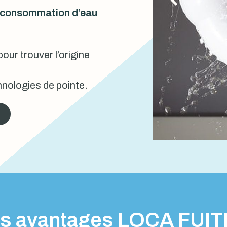
urconsommation d’eau
our trouver l’origine
nologies de pointe.
s avantages LOCA FUI