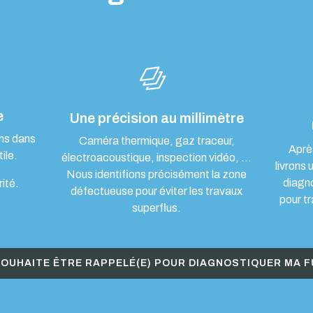
e
Une précision au millimètre
ons dans
Caméra thermique, gaz traceur,
Aprè
ile.
électroacoustique, inspection vidéo, …
livrons 
Nous identifions précisément la zone
diagn
rité.
défectueuse pour éviter les travaux
pour tr
superflus.
SOUHAITE ÊTRE RAPPELÉ(E) POUR DIAGNOSTIQUER MA F