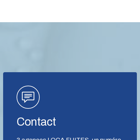
Contact
3 agences LOCA FUITES, un numéro