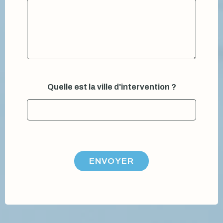
l
l
e
:
V
o
t
r
e
Quelle est la ville d'intervention ?
ENVOYER