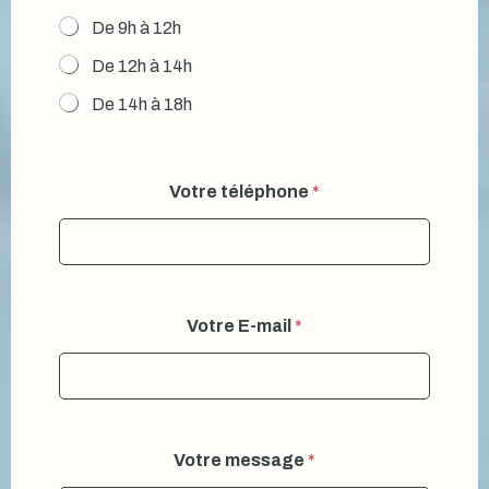
De 9h à 12h
De 12h à 14h
De 14h à 18h
Votre téléphone
*
Votre E-mail
*
Q
Votre message
*
u
e