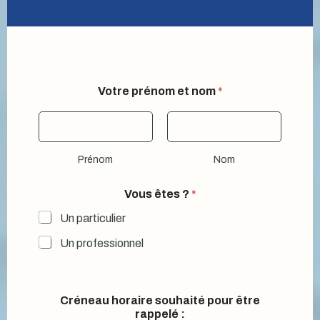
Votre prénom et nom
*
Prénom
Nom
*
Vous êtes ?
*
ê
t
Un particulier
r
e
Un professionnel
V
o
u
s
Créneau horaire souhaité pour être
rappelé :