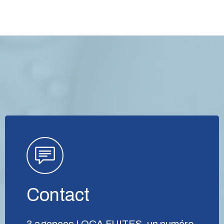
Contact
3 agences LOCA FUITES, un numéro