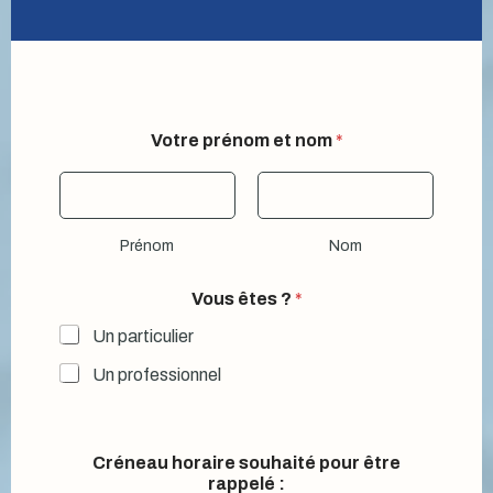
Votre prénom et nom
*
Prénom
Nom
*
Vous êtes ?
*
m
e
Un particulier
s
s
Un professionnel
a
g
e
m
Créneau horaire souhaité pour être
e
rappelé :
s