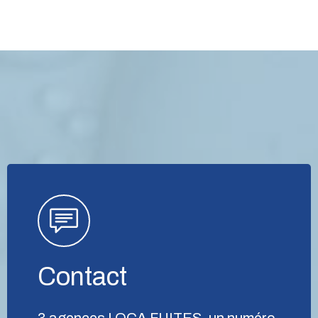
Contact
3 agences LOCA FUITES, un numéro