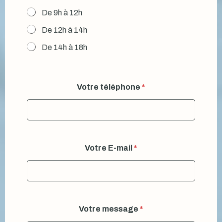
s
De 9h à 12h
a
g
De 12h à 14h
e
De 14h à 18h
Votre téléphone
*
Votre E-mail
*
Votre message
*