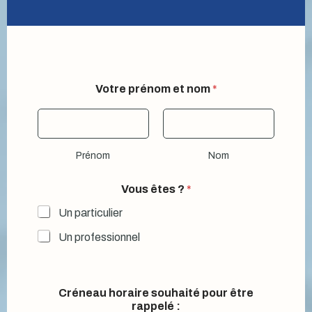
l
Votre prénom et nom
*
a
E
-
m
a
Prénom
Nom
i
l
V
Vous êtes ?
*
o
t
Un particulier
r
Un professionnel
e
Créneau horaire souhaité pour être
rappelé :