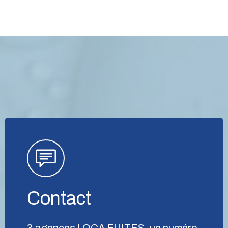
Contact
3 agences LOCA FUITES, un numéro