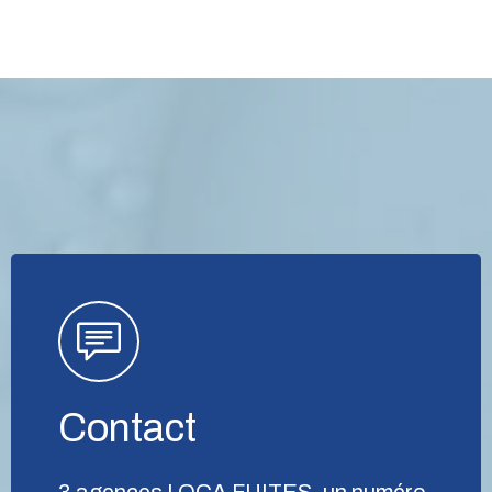
Contact
3 agences LOCA FUITES, un numéro