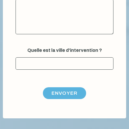
?
Quelle est la ville d'intervention ?
V
o
t
r
e
*
ENVOYER